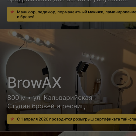
визажиста
Маникюр, педикюр, перманентный макияж, ламинирование
и бровей
BrowAX
800 м • ул. Кальварийская
Студия бровей и ресниц
С 1 апреля 2026 проводится розыгрыш сертификата тай-спа