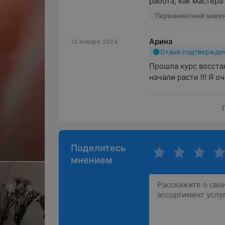
работа, как мастера 
Перманентный маки
Арина
12 января 2024
Отзыв подтвержде
Прошла курс восстан
начали расти !!! Я о
Поделитесь
мнением