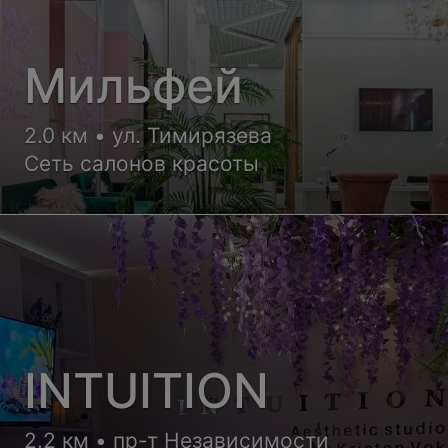
Мильфей
2.0 км • ул. Тимирязева
Сеть салонов красоты
INTUITION
2.2 км • пр-т Независимости