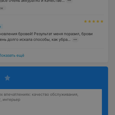
(все очень аккуратно и качестве...
яж
н
овления бровей! Результат меня поразил, брови 
чень долго искала способы, как убра...
Показать ещё