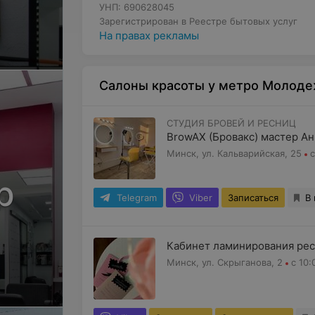
УНП: 690628045
Зарегистрирован в Реестре бытовых услуг
На правах рекламы
Салоны красоты у метро Молод
СТУДИЯ БРОВЕЙ И РЕСНИЦ
BrowAX (Бровакс) мастер А
Минск, ул. Кальварийская, 25
с
р
Telegram
Viber
Записаться
В
Кабинет ламинирования ре
Минск, ул. Скрыганова, 2
с 10: