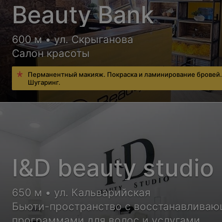
Beauty Bank
600 м • ул. Скрыганова
Салон красоты
Перманентный макияж. Покраска и ламинирование бровей
Шугаринг.
I&D beauty studio
650 м • ул. Кальварийская
Бьюти-пространство с восстанавлива
программами для волос и услугами