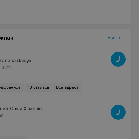
ежная
Все
нгелина Дашук
 10:00
 избранное
13 отзывов
Все адреса
сниц Саши Хаменко
00