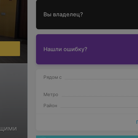
Вы владелец?
.
Нашли ошибку?
Рядом с
Метро
Район
ющими