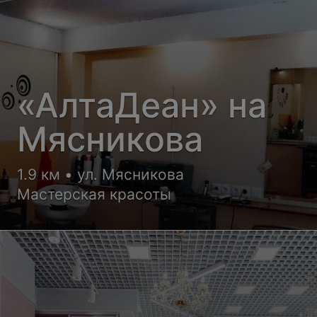
«АлтаДеан» на
Мясникова
1.9 км • ул. Мясникова
Мастерская красоты