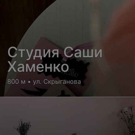
Студия Саши
Хаменко
800 м • ул. Скрыганова