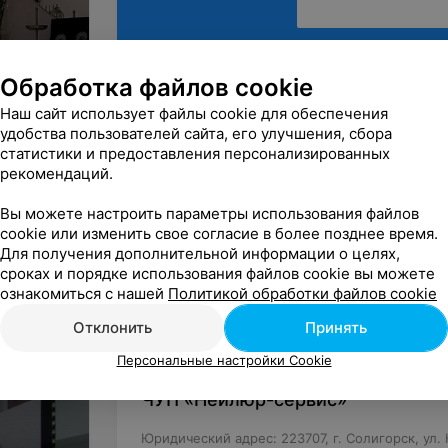
Обработка файлов cookie
Наш сайт использует файлы cookie для обеспечения
удобства пользователей сайта, его улучшения, сбора
статистики и предоставления персонализированных
рекомендаций.
Вы можете настроить параметры использования файлов
cookie или изменить свое согласие в более позднее время.
Для получения дополнительной информации о целях,
Минск, ул. Грибоедова, 1, эт. 1
сроках и порядке использования файлов cookie вы можете
вход со стороны ул. Машерова
ознакомиться с нашей
Политикой обработки файлов cookie
ДО 20:00
МАРШРУТ
Отклонить
Принять
Персональные настройки Cookie
ЧУП «Нейлюр-сервис»
Юридический адрес: 223707, г. Солигорск, ул. 