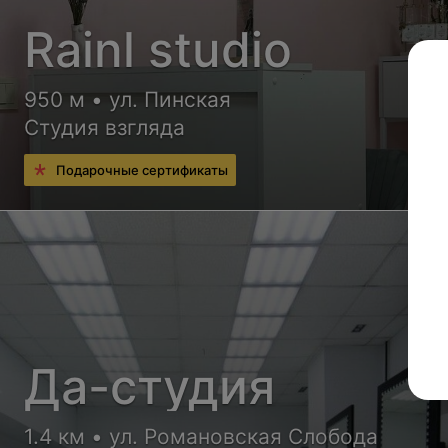
Rainl studio
950 м • ул. Пинская
Студия взгляда
Подарочные сертификаты
Да-студия
1.4 км • ул. Романовская Слобода